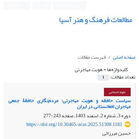
ورود به سامانه
ثبت نام
English
مطالعات فرهنگ و هنر آسیا
صفحه اصلی
فهرست مقالات
کلیدواژه‌ها =
هویت مهاجرتی
تعداد مقالات:
1
علوم اجتماعی
سیاست‌ حافظه و هویت مهاجرتی: مردم‌نگاری حافظۀ جمعی
مهاجران افغانستانی در ایران
دوره 3، شماره 2، اسفند 1403، صفحه
243-277
https://doi.org/10.30465/acas.2025.51308.1181
حسین میرزائی