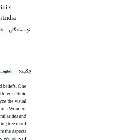
ini's
n India
نویسندگان
sh
چکیده
English
d beliefs. One
fferent ethnic
yze the visual
wini's Wonders
milarities and
king tree motif
re the aspects
i's Wonders of