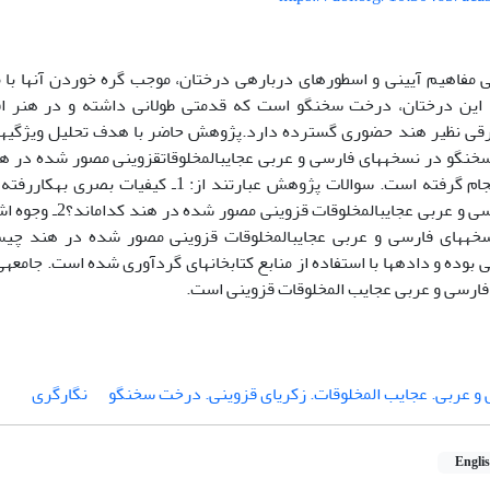
فاهیم آیینی و اسطوره­ای درباره­ی درختان، موجب گره خوردن آنها با 
 این درختان، درخت سخنگو است که قدمتی طولانی داشته و در هنر 
قی نظیر هند حضوری گسترده دارد.پژوهش حاضر با هدف تحلیل ویژگی­ه
گو در نسخه­های فارسی و عربی عجایب­المخلوقات­قزوینی مصور شده در هن
افتراق آنها انجام گرفته است. سوالات پژوهش عبارتند 
نسخه­های فارسی و عربی عجا
خه­های فارسی و عربی عجایب­المخلوقات قزوینی مصور شده در هند 
رسی و عربی عجایب المخلوقات قزوینی است.
و عربی. عجایب المخلوقات. زکریای قزوینی. درخت سخنگو
نگارگری
Engli