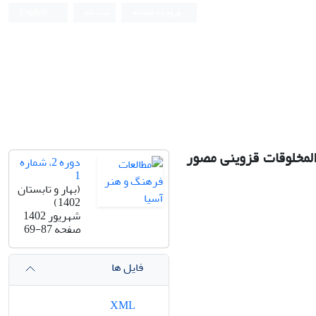
ورود به سامانه
ثبت نام
English
لمخلوقات قزوینی مصور
دوره 2، شماره
1
(بهار و تابستان
1402)
شهریور 1402
صفحه
69-87
فایل ها
XML