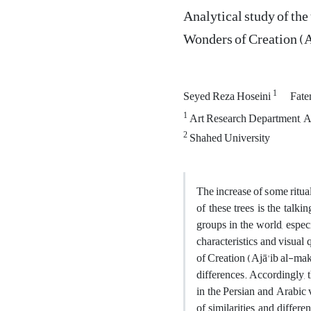
Analytical study of the
Wonders of Creation (A
1
Seyed Reza Hoseini
Fate
1
Art Research Department, Art
2
Shahed University
The increase of some ritua
of these trees is the talki
groups in the world, espec
characteristics and visual
of Creation (Ajā'ib al-mak
differences. Accordingly, t
in the Persian and Arabic 
of similarities and differ