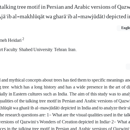
 talking tree motif in Persian and Arabic versions of Qazw
jā'ib al-makhlūqāt wa gharā'ib al-mawjūdāt) depicted i
Engli
2
meh Heidari
 Faculty, Shahed University, Tehran, Iran.
l and mythical concepts about trees has tied them to specific meanings an
ng tree, which has a long history and has a wide presence in the art of di
ially in Eastern cultures such as India. The aim of this study was to anal
 qualities of the talking tree motif in Persian and Arabic versions of Qaz
hlūqāt wa gharā'ib al-mawjūdāt) depicted in India and to analyze their si
he research questions are: 1- What are the visual qualities used in the tal
versions of Qazwini's Wonders of Creation depicted in India? 2- What a
ences in the talking tree motif in Persian and Arabic versions of Qazwin