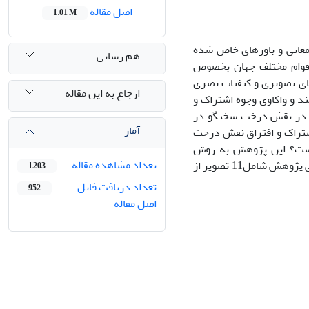
اصل مقاله
1.01 M
معانی و باورهای خاص شده
هم رسانی
اقوام مختلف جهان بخصوص
ای تصویری و کیفیات بصری
ارجاع به این مقاله
د و واکاوی وجوه اشتراک و
از: 1ـ کیفیات بصری به­کار­رفته در نقش درخت سخنگو در
آمار
یب­المخلوقات قزوینی مصور شده در هند کدام­اند؟2ـ وجوه اشتراک و افتراق نقش درخت
چیست؟ این پژوهش به روش
تعداد مشاهده مقاله
توصیفی­ـ­ تحلیلی بوده و داده­ها با استفاده از منابع کتابخانه­ای گردآوری شده است. جامعه­ی پژوهش شامل11 تصویر از
1,203
تعداد دریافت فایل
952
اصل مقاله