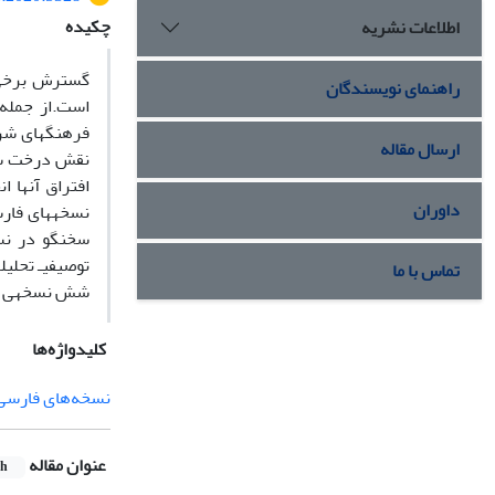
چکیده
اطلاعات نشریه
گسترش برخی م
راهنمای نویسندگان
است.از جمله
فرهنگ­های شر
ارسال مقاله
نقش درخت سخن
داوران
سخنگو در نس
تماس با ما
شش نسخه­ی فا
کلیدواژه‌ها
نسخه‌های فارسی 
عنوان مقاله
sh