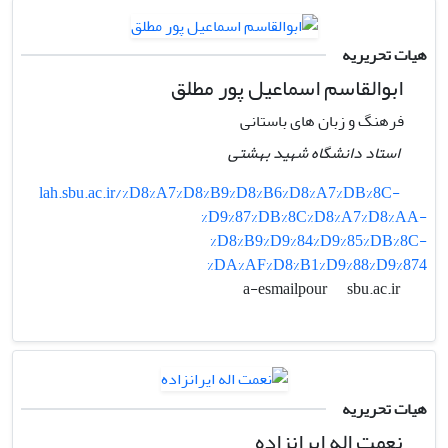
هیات تحریریه
ابوالقاسم اسماعیل پور مطلق
فرهنگ و زبان های باستانی
استاد دانشگاه شهید بهشتی
lah.sbu.ac.ir/%D8%A7%D8%B9%D8%B6%D8%A7%DB%8C-
%D9%87%DB%8C%D8%A7%D8%AA-
%D8%B9%D9%84%D9%85%DB%8C-
%DA%AF%D8%B1%D9%88%D9%874
sbu.ac.ir
a-esmailpour
هیات تحریریه
نعمت اله ایرانزاده