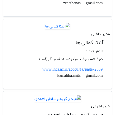
gmail.com
zzarshenas
مدیر داخلی
آنیتا کمالی ها
علوم اجتماعی
کارشناس ارشد مرکز اسناد فرهنگی آسیا
www.ihcs.ac.ir/acdcu/fa/page/2889
gmail.com
kamaliha.anita
دبیر اجرایی
مهدی کریمی سلطان احمدی