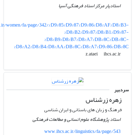
استادیار مرکز اسناد فرهنگی آسیا
c.ir/women/fa/page/342/%D9%85%D9%87%D9%86%D8%AF%D8%B3-
%D8%B2%D9%87%D8%B1%D9%87-
%D8%B9%D8%B7%D8%A7%DB%8C%DB%8C-
%D8%A2%D8%B4%D8%AA%DB%8C%D8%A7%D9%86%DB%8C
ihcs.ac.ir
z.ataei
سردبیر
زهره زرشناس
فرهنگ و زبان های باستانی و ایران شناسی
استاد پژوهشگاه علوم انسانی و مطالعات فرهنگی
www.ihcs.ac.ir/linguistics/fa/page/543