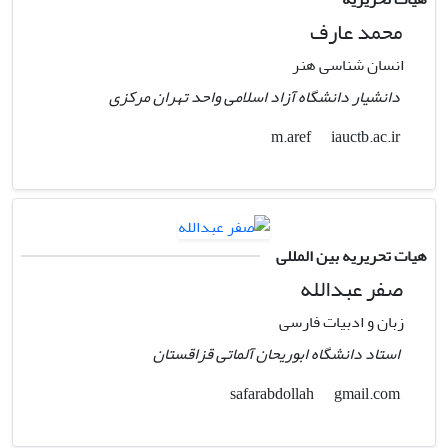
محمد عارف
انسان شناسی هنر
دانشیار دانشگاه آزاد اسلامی واحد تهران مرکزی
iauctb.ac.ir
m.aref
هیات تحریریه بین المللی
صفر عبدالله
زبان و ادبیات فارسی
استاد دانشگاه ابوریحان آلماتی قزاقستان
gmail.com
safarabdollah