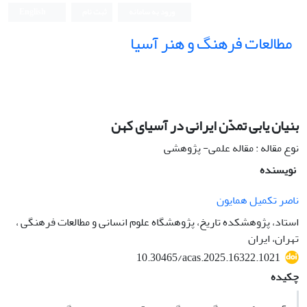
ورود به سامانه
ثبت نام
English
مطالعات فرهنگ و هنر آسیا
بنیان یابی تمدّن ایرانی در آسیای کهن
نوع مقاله : مقاله علمی- پژوهشی
نویسنده
ناصر تکمیل همایون
استاد، پژوهشکده تاریخ، پژوهشگاه علوم انسانی و مطالعات فرهنگی ،
تهران، ایران
10.30465/acas.2025.16322.1021
چکیده